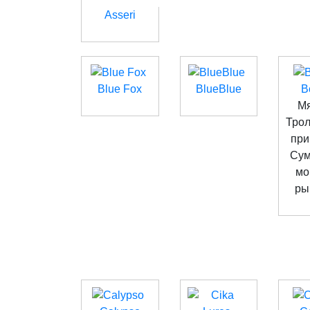
Asseri
Blue Fox
BlueBlue
B
Мя
Тро
при
Сум
мо
ры