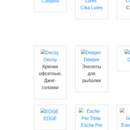
Calypso
C
Cika Lures
С
Decoy
Deeper
Крючки
Эхолоты
офсетные,
для
Джиг-
рыбалки
головки
EDGE
Esche Per
Eve