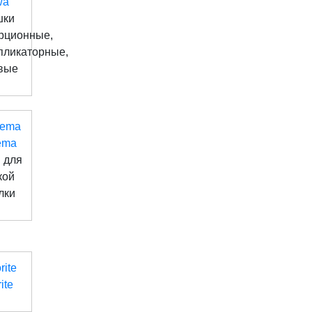
wa
шки
рционные,
пликаторные,
вые
ema
 для
кой
лки
ite