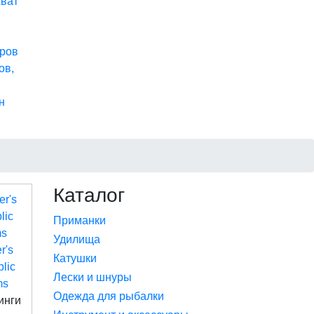
хват
ров
ов,
н
Каталог
Приманки
Удилища
r's
Катушки
lic
Лески и шнуры
ms
Одежда для рыбалки
инги