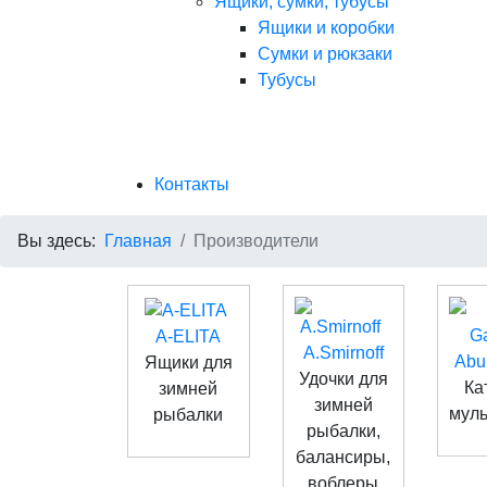
Ящики, сумки, тубусы
Ящики и коробки
Сумки и рюкзаки
Тубусы
Контакты
Вы здесь:
Главная
Производители
A-ELITA
A.Smirnoff
Abu
Ящики для
Удочки для
Ка
зимней
зимней
мул
рыбалки
рыбалки,
балансиры,
воблеры