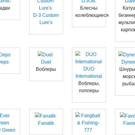
olmic
D.A.M.
Dai
адки
Блесны
Кату
D-3 Custom
колеблющиеся
безине
Lure's
мульти
карпо
Deps
Duel
Dyne
DUO
Воблеры
Шнуры
International
морс
Воблеры,
рыба
попперы
Fanatik
Favor
r Green