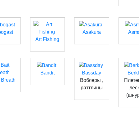
bogast
Asakura
Asm
Art Fishing
Bandit
Bassday
Berk
 Breath
Воблеры ,
Плете
раттлины
лес
(шну