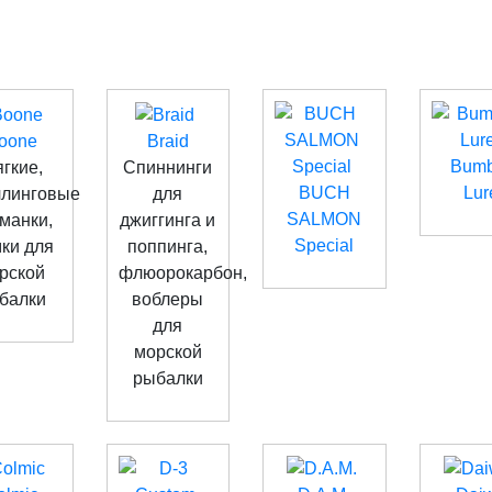
oone
Braid
Bumb
гкие,
Спиннинги
BUCH
Lur
ллинговые
для
SALMON
манки,
джиггинга и
Special
ки для
поппинга,
рской
флюорокарбон,
балки
воблеры
для
морской
рыбалки