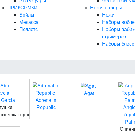
Аксессуары
Челюстной за
ПРИКОРМКИ
Ножи, наборы
Бойлы
Ножи
Меласса
Наборы вобле
Пеллетс
Наборы вабик
стримеров
Наборы блесе
Agat
 Garcia
Adrenalin
тушки
Republic
Angle
ьтипликаторные
Repub
Pal
Спинн