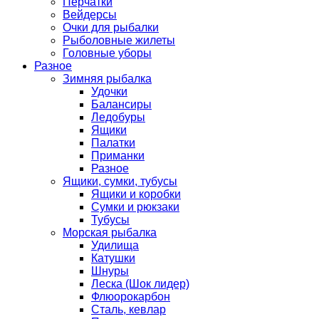
Перчатки
Вейдерсы
Очки для рыбалки
Рыболовные жилеты
Головные уборы
Разное
Зимняя рыбалка
Удочки
Балансиры
Ледобуры
Ящики
Палатки
Приманки
Разное
Ящики, сумки, тубусы
Ящики и коробки
Сумки и рюкзаки
Тубусы
Морская рыбалка
Удилища
Катушки
Шнуры
Леска (Шок лидер)
Флюорокарбон
Сталь, кевлар