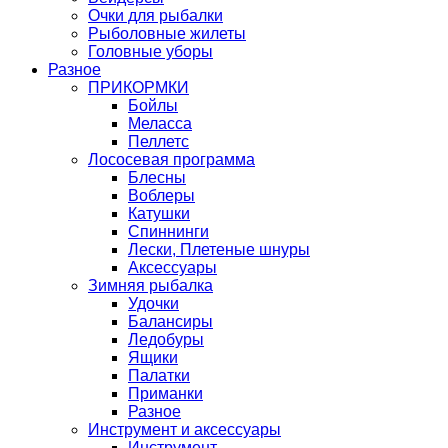
Очки для рыбалки
Рыболовные жилеты
Головные уборы
Разное
ПРИКОРМКИ
Бойлы
Меласса
Пеллетс
Лососевая программа
Блесны
Воблеры
Катушки
Спиннинги
Лески, Плетеные шнуры
Аксессуары
Зимняя рыбалка
Удочки
Балансиры
Ледобуры
Ящики
Палатки
Приманки
Разное
Инструмент и аксессуары
Инструмент