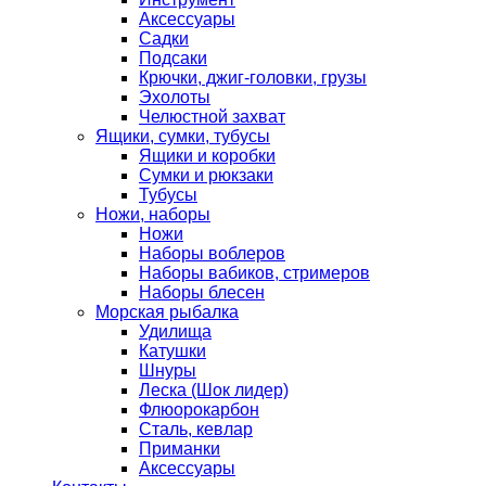
Аксессуары
Садки
Подсаки
Крючки, джиг-головки, грузы
Эхолоты
Челюстной захват
Ящики, сумки, тубусы
Ящики и коробки
Сумки и рюкзаки
Тубусы
Ножи, наборы
Ножи
Наборы воблеров
Наборы вабиков, стримеров
Наборы блесен
Морская рыбалка
Удилища
Катушки
Шнуры
Леска (Шок лидер)
Флюорокарбон
Сталь, кевлар
Приманки
Аксессуары