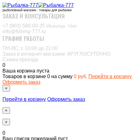
рыболовный магазин : товары для рыбалки
ЗАКАЗ И КОНСУЛЬТАЦИЯ
+7 (903) 580-00-35‬
WhatsApp, Viber
info@fishing-777.ru
ГРАФИК РАБОТЫ
ПН-ВС: с 10:00 до 21:00
Заказ в интернет-магазине: КРУГЛОСУТОЧНО
Схема проезда
0
Ваша корзина пуста
Товаров в корзине
0
на сумму
0 руб.
Перейти в корзину
Оформить заказ
×
Перейти в корзину
Оформить заказ
×
×
0
Ваш список пожеланий пуст