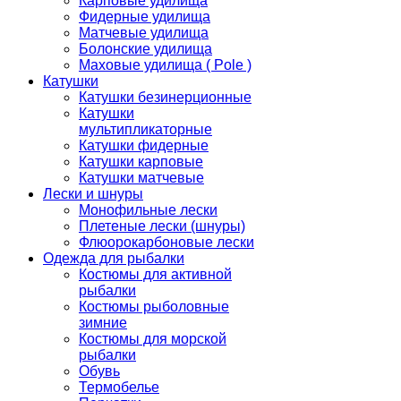
Карповые удилища
Фидерные удилища
Матчевые удилища
Болонские удилища
Маховые удилища ( Pole )
Катушки
Катушки безинерционные
Катушки
мультипликаторные
Катушки фидерные
Катушки карповые
Катушки матчевые
Лески и шнуры
Монофильные лески
Плетеные лески (шнуры)
Флюорокарбоновые лески
Одежда для рыбалки
Костюмы для активной
рыбалки
Костюмы рыболовные
зимние
Костюмы для морской
рыбалки
Обувь
Термобелье