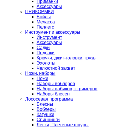
Приманки
Аксессуары
ПРИКОРМКИ
Бойлы
Меласса
Пеллетс
Инструмент и аксессуары
Инструмент
Аксессуары
Садки
Подсаки
Крючки, джиг-головки, грузы
Эхолоты
Челюстной захват
Ножи, наборы
Ножи
Наборы воблеров
Наборы вабиков, стримеров
Наборы блесен
Лососевая программа
Блесны
Воблеры
Катушки
Спиннинги
Лески, Плетеные шнуры