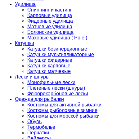
Удилища
Спиннинг и кастинг
Карповые удилища
Фидерные удилища
Матчевые удилища
Болонские удилища
Маховые удилища ( Pole )
Катушки
Катушки безинерционные
Катушки мультипликаторные
Катушки фидерные
Катушки карповые
Катушки матчевые
Лески и шнуры
Монофильные лески
Плетеные лески (шнуры)
Флюорокарбоновые лески
Одежда для рыбалки
Костюмы для активной рыбалки
Костюмы рыболовные зимние
Костюмы для морской рыбалки
Обувь
Термобелье
Перчатки
Вейдерсы