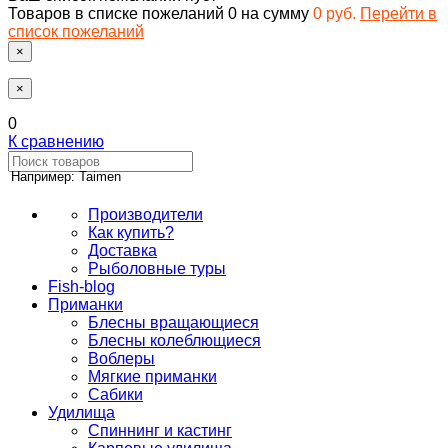
Товаров в списке пожеланий
0
на сумму
0 руб.
Перейти в
список пожеланий
×
×
0
К сравнению
Например: Taimen
Производители
Как купить?
Доставка
Рыболовные туры
Fish-blog
Приманки
Блесны вращающиеся
Блесны колеблющиеся
Воблеры
Мягкие приманки
Сабики
Удилища
Спиннинг и кастинг