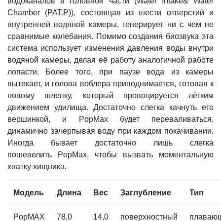
водоканалов в головной части (Water Intake& Water
Chamber (PAT.P)), состоящая из шести отверстий и
внутренней водяной камеры, генерирует ни с чем не
сравнимые колебания. Помимо создания биозвука эта
система использует изменения давления воды внутри
водяной камеры, делая её работу аналогичной работе
лопасти. Более того, при паузе вода из камеры
вытекает, и голова воблера приподнимается, готовая к
новому шлепку, который провоцируется лёгким
движением удилища. Достаточно слегка качнуть его
вершинкой, и PopMax будет переваливаться,
динамично зачерпывая воду при каждом покачивании.
Иногда бывает достаточно лишь слегка
пошевелить PopMax, чтобы вызвать моментальную
хватку хищника.
Модель
Длина
Вес
Заглубление
Тип
PopMAX
78,0
14,0
поверхностный
плаваю