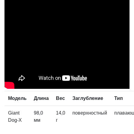
Модель
Длина
Вес
Заглубление
Тип
Giant
98,0
14,0
поверхностный
плаваю
Dog-X
мм
г