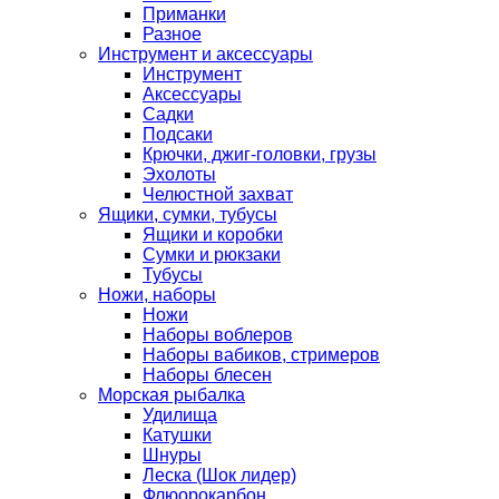
Приманки
Разное
Инструмент и аксессуары
Инструмент
Аксессуары
Садки
Подсаки
Крючки, джиг-головки, грузы
Эхолоты
Челюстной захват
Ящики, сумки, тубусы
Ящики и коробки
Сумки и рюкзаки
Тубусы
Ножи, наборы
Ножи
Наборы воблеров
Наборы вабиков, стримеров
Наборы блесен
Морская рыбалка
Удилища
Катушки
Шнуры
Леска (Шок лидер)
Флюорокарбон