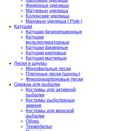
Карповые удилища
Фидерные удилища
Матчевые удилища
Болонские удилища
Маховые удилища ( Pole )
Катушки
Катушки безинерционные
Катушки
мультипликаторные
Катушки фидерные
Катушки карповые
Катушки матчевые
Лески и шнуры
Монофильные лески
Плетеные лески (шнуры)
Флюорокарбоновые лески
Одежда для рыбалки
Костюмы для активной
рыбалки
Костюмы рыболовные
зимние
Костюмы для морской
рыбалки
Обувь
Термобелье