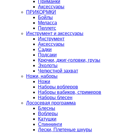
Приманки
Аксессуары
ПРИКОРМКИ
Бойлы
Меласса
Пеллетс
Инструмент и аксессуары
Инструмент
Аксессуары
Садки
Подсаки
Крючки, джиг-головки, грузы
Эхолоты
Челюстной захват
Ножи, наборы
Ножи
Наборы воблеров
Наборы вабиков, стримеров
Наборы блесен
Лососевая программа
Блесны
Воблеры
Катушки
Спиннинги
Лески, Плетеные шнуры