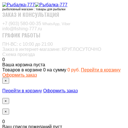
рыболовный магазин : товары для рыбалки
ЗАКАЗ И КОНСУЛЬТАЦИЯ
+7 (903) 580-00-35‬
WhatsApp, Viber
info@fishing-777.ru
ГРАФИК РАБОТЫ
ПН-ВС: с 10:00 до 21:00
Заказ в интернет-магазине: КРУГЛОСУТОЧНО
Схема проезда
0
Ваша корзина пуста
Товаров в корзине
0
на сумму
0 руб.
Перейти в корзину
Оформить заказ
×
Перейти в корзину
Оформить заказ
×
×
0
Ваш список пожеланий пуст