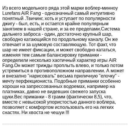
Из всего модельного ряда этой марки воблер-минноу
Lurefans AiR Fang - однозначный самый интуитивно
понятный .Твичинг, хоть и уступает по популярности
джигу - был, есть, и остается крайне популярным
занятием в нашей стране, и за ее пределами.Система
дальнего заброса - один, достаточно крупный шар,
свободно катающийся по продольному каналу. Он же
отвечает и за шумовую составляющую. Тот факт, что
шар не имеет фиксации, и может свободно кататься,
изменяя тем самым балансировку приманки -
определили несколько хаотичный характер игры AiR
Fang.Он может трижды проплыть влево, и только потом
устремиться в противоположном направлении. А может
и внезапно "нарисовать" весьма приличную "елочку" -
мечту перфекциониста. Подобные приманки особенно
хороши на запрессованных водоемах, например на
платниках, давно не видевших свежего запуска
щуки.Вес приманки - 8 грамм (фактически 8,5), что,
вместе с невысокой упористостью данного воблера,
позволяет с комфортом использовать его на легких
снастях. Ни хвоста не чешуи !!!