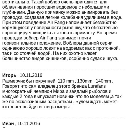
вертикально. Такой воблер очень пригодится для
облавливания поросших водоемов с небольшими
глубинами. Данную приманку можно анимировать без
проводки, создавая легкие колебания удилищем в воде.
При этом поведение Air Fang напоминает беззаботно
кормящуюся у поверхности рыбешку, что обязательно
спровоцирует хищника атаковать приманку. Во время
проводки воблер Air Fang занимает почти
горизонтальное положение. Воблеры данной серии
одинаково хорошо ловят на водоемах как с проточной,
так и со стоячей водой. На них охотно клюет
большинство видов хищников, особенно судак и щука.
Игорь
,
10.11.2016
Размерчик бы покрупней. 110 mm , 130mm , 140mm .
Говорят что сам владелец этого бренда Lurefans
многократный чемпион Мира и заядлый рыболов и
каждые 2 года выпускает новинки что по моделям ,а так
же по эксклюзивным расцветкам . Будем ждать может
кто знает выйдут и эти размеры .
Иван
,
10.11.2016