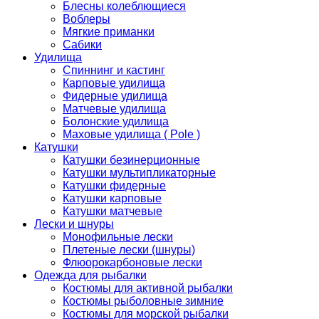
Блесны колеблющиеся
Воблеры
Мягкие приманки
Сабики
Удилища
Спиннинг и кастинг
Карповые удилища
Фидерные удилища
Матчевые удилища
Болонские удилища
Маховые удилища ( Pole )
Катушки
Катушки безинерционные
Катушки мультипликаторные
Катушки фидерные
Катушки карповые
Катушки матчевые
Лески и шнуры
Монофильные лески
Плетеные лески (шнуры)
Флюорокарбоновые лески
Одежда для рыбалки
Костюмы для активной рыбалки
Костюмы рыболовные зимние
Костюмы для морской рыбалки