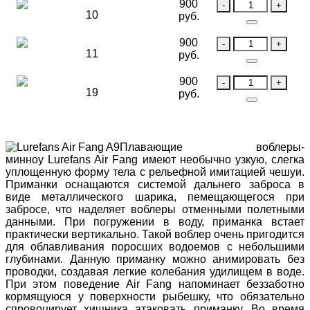
900
10
руб.
900
11
руб.
900
19
руб.
Плавающие воблеры-
минноу Lurefans Air Fang имеют необычно узкую, слегка
уплощенную форму тела с рельефной имитацией чешуи.
Приманки оснащаются системой дальнего заброса в
виде металлического шарика, пемещающегося при
забросе, что наделяет воблеры отменными полетными
данными. При погружении в воду, приманка встает
практически вертикально. Такой воблер очень пригодится
для облавливания поросших водоемов с небольшими
глубинами. Данную приманку можно анимировать без
проводки, создавая легкие колебания удилищем в воде.
При этом поведение Air Fang напоминает беззаботно
кормящуюся у поверхности рыбешку, что обязательно
спровоцирует хищника атаковать приманку. Во время