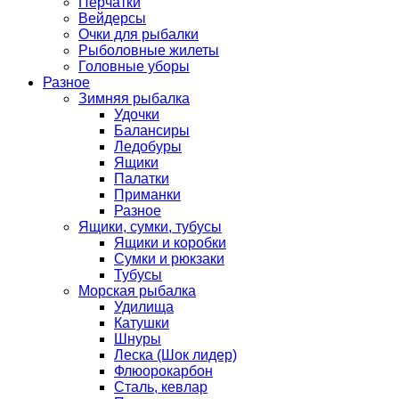
Перчатки
Вейдерсы
Очки для рыбалки
Рыболовные жилеты
Головные уборы
Разное
Зимняя рыбалка
Удочки
Балансиры
Ледобуры
Ящики
Палатки
Приманки
Разное
Ящики, сумки, тубусы
Ящики и коробки
Сумки и рюкзаки
Тубусы
Морская рыбалка
Удилища
Катушки
Шнуры
Леска (Шок лидер)
Флюорокарбон
Сталь, кевлар