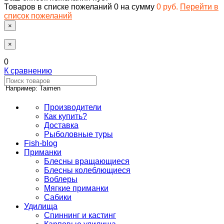
Товаров в списке пожеланий
0
на сумму
0 руб.
Перейти в
список пожеланий
×
×
0
К сравнению
Например: Taimen
Производители
Как купить?
Доставка
Рыболовные туры
Fish-blog
Приманки
Блесны вращающиеся
Блесны колеблющиеся
Воблеры
Мягкие приманки
Сабики
Удилища
Спиннинг и кастинг