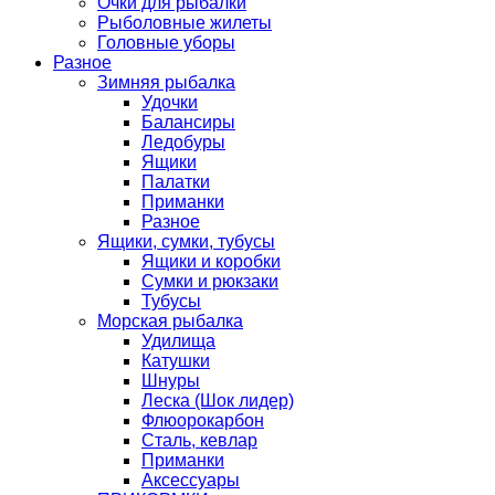
Очки для рыбалки
Рыболовные жилеты
Головные уборы
Разное
Зимняя рыбалка
Удочки
Балансиры
Ледобуры
Ящики
Палатки
Приманки
Разное
Ящики, сумки, тубусы
Ящики и коробки
Сумки и рюкзаки
Тубусы
Морская рыбалка
Удилища
Катушки
Шнуры
Леска (Шок лидер)
Флюорокарбон
Сталь, кевлар
Приманки
Аксессуары