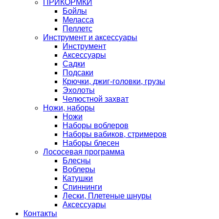
ПРИКОРМКИ
Бойлы
Меласса
Пеллетс
Инструмент и аксессуары
Инструмент
Аксессуары
Садки
Подсаки
Крючки, джиг-головки, грузы
Эхолоты
Челюстной захват
Ножи, наборы
Ножи
Наборы воблеров
Наборы вабиков, стримеров
Наборы блесен
Лососевая программа
Блесны
Воблеры
Катушки
Спиннинги
Лески, Плетеные шнуры
Аксессуары
Контакты