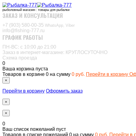
рыболовный магазин : товары для рыбалки
ЗАКАЗ И КОНСУЛЬТАЦИЯ
+7 (903) 580-00-35‬
WhatsApp, Viber
info@fishing-777.ru
ГРАФИК РАБОТЫ
ПН-ВС: с 10:00 до 21:00
Заказ в интернет-магазине: КРУГЛОСУТОЧНО
Схема проезда
0
Ваша корзина пуста
Товаров в корзине
0
на сумму
0 руб.
Перейти в корзину
Оф
×
Перейти в корзину
Оформить заказ
×
×
0
Ваш список пожеланий пуст
Товаров в списке пожеланий
0
на сумму
0 руб.
Перейти в 