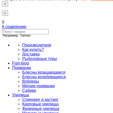
×
×
0
К сравнению
Например: Taimen
Производители
Как купить?
Доставка
Рыболовные туры
Fish-blog
Приманки
Блесны вращающиеся
Блесны колеблющиеся
Воблеры
Мягкие приманки
Сабики
Удилища
Спиннинг и кастинг
Карповые удилища
Фидерные удилища