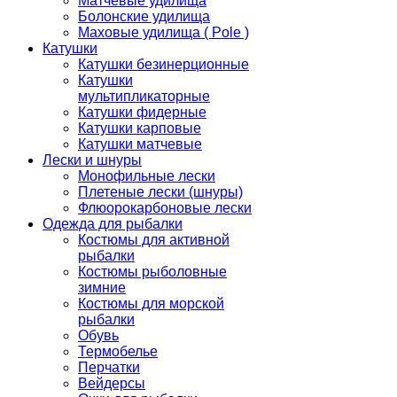
Матчевые удилища
Болонские удилища
Маховые удилища ( Pole )
Катушки
Катушки безинерционные
Катушки
мультипликаторные
Катушки фидерные
Катушки карповые
Катушки матчевые
Лески и шнуры
Монофильные лески
Плетеные лески (шнуры)
Флюорокарбоновые лески
Одежда для рыбалки
Костюмы для активной
рыбалки
Костюмы рыболовные
зимние
Костюмы для морской
рыбалки
Обувь
Термобелье
Перчатки
Вейдерсы