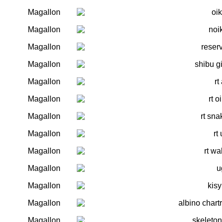
Magallon
oi
Magallon
noik
Magallon
reser
Magallon
shibu g
Magallon
rt
Magallon
rt 
Magallon
rt sn
Magallon
rt
Magallon
rt w
Magallon
u
Magallon
kis
Magallon
albino chart
Magallon
skeleto