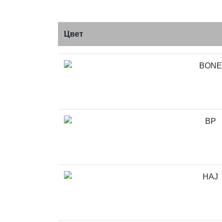
Цвет
BONE
BP
HAJ