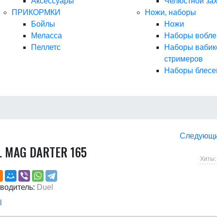
Аксессуары
Челюстной за
ПРИКОРМКИ
Ножи, наборы
Бойлы
Ножи
Меласса
Наборы вобле
Пеллетс
Наборы вабик
стримеров
Наборы блесе
Следующ
L MAG DARTER 165
Хиты:
водитель:
Duel