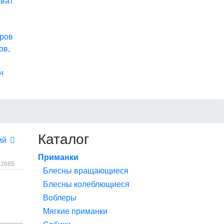
хват
ров
ов,
н
Каталог
ий
Приманки
 2685
Блесны вращающиеся
Блесны колеблющиеся
Воблеры
Мягкие приманки