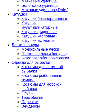
Матчевые удилища
Болонские удилища
Маховые удилища ( Pole )
Катушки
Катушки безинерционные
Катушки
мультипликаторные
Катушки фидерные
Катушки карповые
Катушки матчевые
Лески и шнуры
Монофильные лески
Плетеные лески (шнуры)
Флюорокарбоновые лески
Одежда для рыбалки
Костюмы для активной
рыбалки
Костюмы рыболовные
зимние
Костюмы для морской
рыбалки
Обувь
Термобелье
Перчатки
Вейдерсы