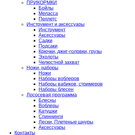
ПРИКОРМКИ
Бойлы
Меласса
Пеллетс
Инструмент и аксессуары
Инструмент
Аксессуары
Садки
Подсаки
Крючки, джиг-головки, грузы
Эхолоты
Челюстной захват
Ножи, наборы
Ножи
Наборы воблеров
Наборы вабиков, стримеров
Наборы блесен
Лососевая программа
Блесны
Воблеры
Катушки
Спиннинги
Лески, Плетеные шнуры
Аксессуары
Контакты