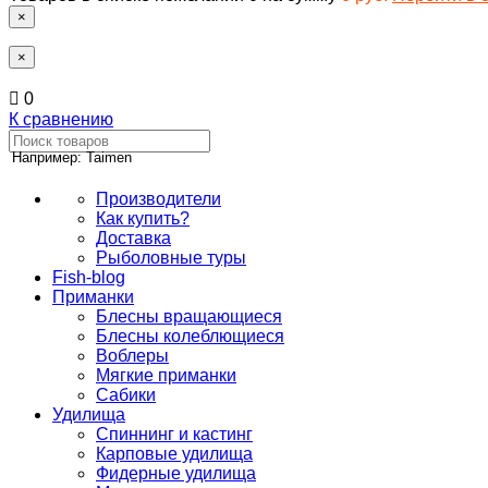
×
×
0
К сравнению
Например: Taimen
Производители
Как купить?
Доставка
Рыболовные туры
Fish-blog
Приманки
Блесны вращающиеся
Блесны колеблющиеся
Воблеры
Мягкие приманки
Сабики
Удилища
Спиннинг и кастинг
Карповые удилища
Фидерные удилища