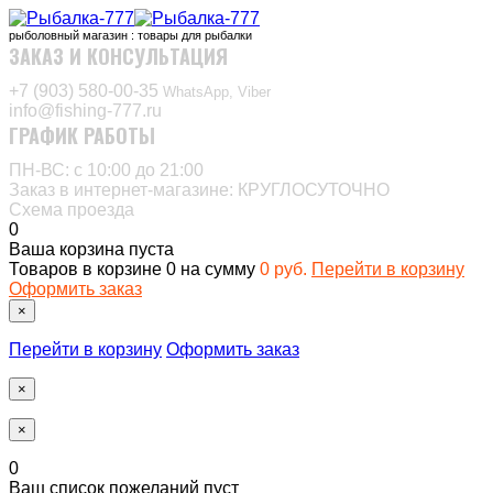
рыболовный магазин : товары для рыбалки
ЗАКАЗ И КОНСУЛЬТАЦИЯ
+7 (903) 580-00-35‬
WhatsApp, Viber
info@fishing-777.ru
ГРАФИК РАБОТЫ
ПН-ВС: с 10:00 до 21:00
Заказ в интернет-магазине: КРУГЛОСУТОЧНО
Схема проезда
0
Ваша корзина пуста
Товаров в корзине
0
на сумму
0 руб.
Перейти в корзину
Оформить заказ
×
Перейти в корзину
Оформить заказ
×
×
0
Ваш список пожеланий пуст