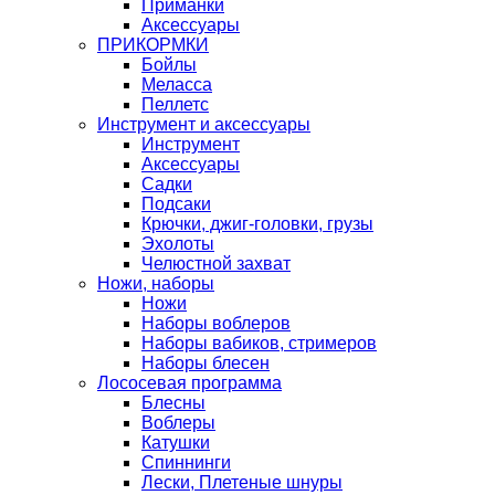
Приманки
Аксессуары
ПРИКОРМКИ
Бойлы
Меласса
Пеллетс
Инструмент и аксессуары
Инструмент
Аксессуары
Садки
Подсаки
Крючки, джиг-головки, грузы
Эхолоты
Челюстной захват
Ножи, наборы
Ножи
Наборы воблеров
Наборы вабиков, стримеров
Наборы блесен
Лососевая программа
Блесны
Воблеры
Катушки
Спиннинги
Лески, Плетеные шнуры