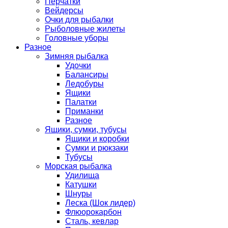
Перчатки
Вейдерсы
Очки для рыбалки
Рыболовные жилеты
Головные уборы
Разное
Зимняя рыбалка
Удочки
Балансиры
Ледобуры
Ящики
Палатки
Приманки
Разное
Ящики, сумки, тубусы
Ящики и коробки
Сумки и рюкзаки
Тубусы
Морская рыбалка
Удилища
Катушки
Шнуры
Леска (Шок лидер)
Флюорокарбон
Сталь, кевлар