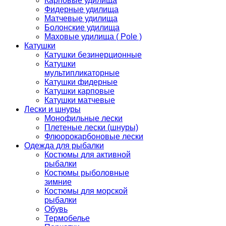
Карповые удилища
Фидерные удилища
Матчевые удилища
Болонские удилища
Маховые удилища ( Pole )
Катушки
Катушки безинерционные
Катушки
мультипликаторные
Катушки фидерные
Катушки карповые
Катушки матчевые
Лески и шнуры
Монофильные лески
Плетеные лески (шнуры)
Флюорокарбоновые лески
Одежда для рыбалки
Костюмы для активной
рыбалки
Костюмы рыболовные
зимние
Костюмы для морской
рыбалки
Обувь
Термобелье