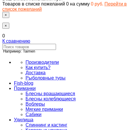
Товаров в списке пожеланий
0
на сумму
0 руб.
Перейти в
список пожеланий
×
×
0
К сравнению
Например: Taimen
Производители
Как купить?
Доставка
Рыболовные туры
Fish-blog
Приманки
Блесны вращающиеся
Блесны колеблющиеся
Воблеры
Мягкие приманки
Сабики
Удилища
Спиннинг и кастинг