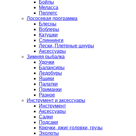
Бойлы
Меласса
Пеллетс
Лососевая программа
Блесны
Воблеры
Катушки
Спиннинги
Лески, Плетеные шнуры
Аксессуары
Зимняя рыбалка
Удочки
Балансиры
Ледобуры
Ящики
Палатки
Приманки
Разное
Инструмент и аксессуары
Инструмент
Аксессуары
Садки
Подсаки
Крючки, джиг-головки, грузы
Эхолоты