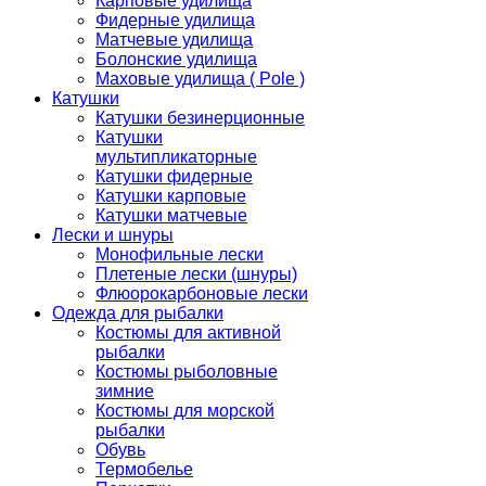
Карповые удилища
Фидерные удилища
Матчевые удилища
Болонские удилища
Маховые удилища ( Pole )
Катушки
Катушки безинерционные
Катушки
мультипликаторные
Катушки фидерные
Катушки карповые
Катушки матчевые
Лески и шнуры
Монофильные лески
Плетеные лески (шнуры)
Флюорокарбоновые лески
Одежда для рыбалки
Костюмы для активной
рыбалки
Костюмы рыболовные
зимние
Костюмы для морской
рыбалки
Обувь
Термобелье