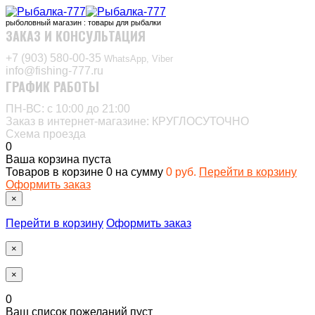
рыболовный магазин : товары для рыбалки
ЗАКАЗ И КОНСУЛЬТАЦИЯ
+7 (903) 580-00-35‬
WhatsApp, Viber
info@fishing-777.ru
ГРАФИК РАБОТЫ
ПН-ВС: с 10:00 до 21:00
Заказ в интернет-магазине: КРУГЛОСУТОЧНО
Схема проезда
0
Ваша корзина пуста
Товаров в корзине
0
на сумму
0 руб.
Перейти в корзину
Оформить заказ
×
Перейти в корзину
Оформить заказ
×
×
0
Ваш список пожеланий пуст