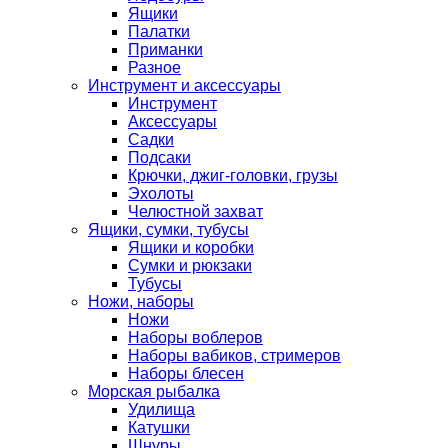
Ящики
Палатки
Приманки
Разное
Инструмент и аксессуары
Инструмент
Аксессуары
Садки
Подсаки
Крючки, джиг-головки, грузы
Эхолоты
Челюстной захват
Ящики, сумки, тубусы
Ящики и коробки
Сумки и рюкзаки
Тубусы
Ножи, наборы
Ножи
Наборы воблеров
Наборы вабиков, стримеров
Наборы блесен
Морская рыбалка
Удилища
Катушки
Шнуры