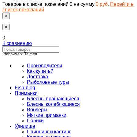
Товаров в списке пожеланий
0
на сумму
0 руб.
Перейти в
список пожеланий
×
×
0
К сравнению
Например: Taimen
Производители
Как купить?
Доставка
Рыболовные туры
Fish-blog
Приманки
Блесны вращающиеся
Блесны колеблющиеся
Воблеры
Мягкие приманки
Сабики
Удилища
Спиннинг и кастинг