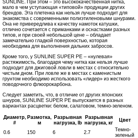
SUNLINE. При этом – это высококачественная нитка,
мало в чем уступающая «типовой» продукции других
брендов. Эта плетенка как нельзя лучше подходит для
знакомства с современными полиэтиленовыми шнурами.
Она не привередлива к качеству намоток катушки,
отлично сочетается с приманками и оснастками разных
типов, и при своей небольшой цене – обладает
замечательно гладкой поверхностью, которая
необходима для выполнения дальних забросов.
Кроме того, у SUNLINE SUPER PE – «нулевая»
растяжимость, благодаря чему нитка как нельзя лучше
подходит для джиговой ловли в местах с относительно
чистым дном. При ловле же в местах с каменистым
грунтом необходимо использовать «лидер» из жесткого
поводочного флюорокарбона.
Следует заметить, что, в отличие от других японских
шнуров, SUNLINE SUPER PE выпускается в разных
вариантах расцветки: белом, салатовом, темно-зеленом.
Диаметр,
Размотка,
Разрывная
Разрывная
Цвет
#
м
нагрузка, lb
нагрузка, кг
Темно-
0.6
150
6
2.7
зеленый