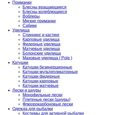
Приманки
Блесны вращающиеся
Блесны колеблющиеся
Воблеры
Мягкие приманки
Сабики
Удилища
Спиннинг и кастинг
Карповые удилища
Фидерные удилища
Матчевые удилища
Болонские удилища
Маховые удилища ( Pole )
Катушки
Катушки безинерционные
Катушки мультипликаторные
Катушки фидерные
Катушки карповые
Катушки матчевые
Лески и шнуры
Монофильные лески
Плетеные лески (шнуры)
Флюорокарбоновые лески
Одежда для рыбалки
Костюмы для активной рыбалки