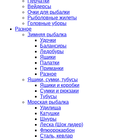
Перчатки
Вейдерсы
Очки для рыбалки
Рыболовные жилеты
Головные уборы
Разное
Зимняя рыбалка
Удочки
Балансиры
Ледобуры
Ящики
Палатки
Приманки
Разное
Ящики, сумки, тубусы
Ящики и коробки
Сумки и рюкзаки
Тубусы
Морская рыбалка
Удилища
Катушки
Шнуры
Леска (Шок лидер)
Флюорокарбон
Сталь, кевлар