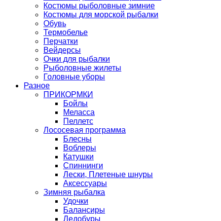
Костюмы рыболовные зимние
Костюмы для морской рыбалки
Обувь
Термобелье
Перчатки
Вейдерсы
Очки для рыбалки
Рыболовные жилеты
Головные уборы
Разное
ПРИКОРМКИ
Бойлы
Меласса
Пеллетс
Лососевая программа
Блесны
Воблеры
Катушки
Спиннинги
Лески, Плетеные шнуры
Аксессуары
Зимняя рыбалка
Удочки
Балансиры
Ледобуры