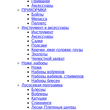
Приманки
Аксессуары
ПРИКОРМКИ
Бойлы
Меласса
Пеллетс
Инструмент и аксессуары
Инструмент
Аксессуары
Садки
Подсаки
Крючки, джиг-головки, грузы
Эхолоты
Челюстной захват
Ножи, наборы
Ножи
Наборы воблеров
Наборы вабиков, стримеров
Наборы блесен
Лососевая программа
Блесны
Воблеры
Катушки
Спиннинги
Лески, Плетеные шнуры