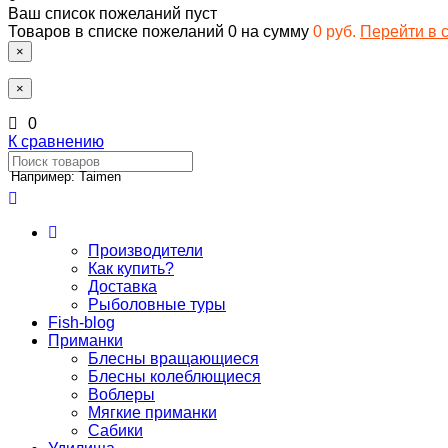
Ваш список пожеланий пуст
Товаров в списке пожеланий
0
на сумму
0 руб.
Перейти в 
×
×
0
К сравнению
Например: Taimen
Производители
Как купить?
Доставка
Рыболовные туры
Fish-blog
Приманки
Блесны вращающиеся
Блесны колеблющиеся
Воблеры
Мягкие приманки
Сабики