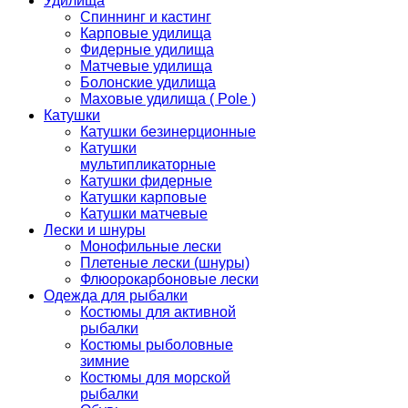
Удилища
Спиннинг и кастинг
Карповые удилища
Фидерные удилища
Матчевые удилища
Болонские удилища
Маховые удилища ( Pole )
Катушки
Катушки безинерционные
Катушки
мультипликаторные
Катушки фидерные
Катушки карповые
Катушки матчевые
Лески и шнуры
Монофильные лески
Плетеные лески (шнуры)
Флюорокарбоновые лески
Одежда для рыбалки
Костюмы для активной
рыбалки
Костюмы рыболовные
зимние
Костюмы для морской
рыбалки