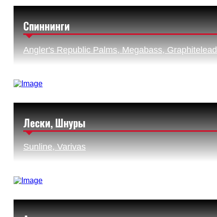
Спиннинги
Angler's Republic Palms, Megabass, Graphitelead
Лески, Шнуры
Sunline, Varivas