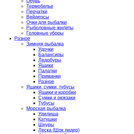
Обувь
Термобелье
Перчатки
Вейдерсы
Очки для рыбалки
Рыболовные жилеты
Головные уборы
Разное
Зимняя рыбалка
Удочки
Балансиры
Ледобуры
Ящики
Палатки
Приманки
Разное
Ящики, сумки, тубусы
Ящики и коробки
Сумки и рюкзаки
Тубусы
Морская рыбалка
Удилища
Катушки
Шнуры
Леска (Шок лидер)