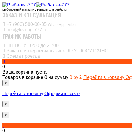
рыболовный магазин : товары для рыбалки
ЗАКАЗ И КОНСУЛЬТАЦИЯ
+7 (903) 580-00-35‬
WhatsApp, Viber
info@fishing-777.ru
ГРАФИК РАБОТЫ
ПН-ВС: с 10:00 до 21:00
Заказ в интернет-магазине: КРУГЛОСУТОЧНО
Схема проезда
0
Ваша корзина пуста
Товаров в корзине
0
на сумму
0 руб.
Перейти в корзину
Оф
×
Перейти в корзину
Оформить заказ
×
×
0