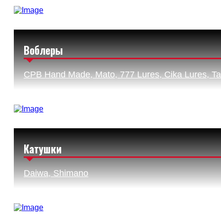
Воблеры
CPB Hand Made, Mato, 777 Lures, Cika Lures, Tai
Катушки
Daiwa, Shimano