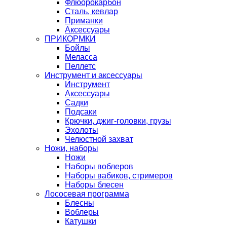
Флюорокарбон
Сталь, кевлар
Приманки
Аксессуары
ПРИКОРМКИ
Бойлы
Меласса
Пеллетс
Инструмент и аксессуары
Инструмент
Аксессуары
Садки
Подсаки
Крючки, джиг-головки, грузы
Эхолоты
Челюстной захват
Ножи, наборы
Ножи
Наборы воблеров
Наборы вабиков, стримеров
Наборы блесен
Лососевая программа
Блесны
Воблеры
Катушки