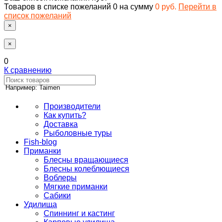
Товаров в списке пожеланий
0
на сумму
0 руб.
Перейти в
список пожеланий
×
×
0
К сравнению
Например: Taimen
Производители
Как купить?
Доставка
Рыболовные туры
Fish-blog
Приманки
Блесны вращающиеся
Блесны колеблющиеся
Воблеры
Мягкие приманки
Сабики
Удилища
Спиннинг и кастинг