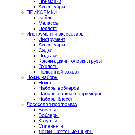
Приманки
Аксессуары
ПРИКОРМКИ
Бойлы
Меласса
Пеллетс
Инструмент и аксессуары
Инструмент
Аксессуары
Садки
Подсаки
Крючки, джиг-головки, грузы
Эхолоты
Челюстной захват
Ножи, наборы
Ножи
Наборы воблеров
Наборы вабиков, стримеров
Наборы блесен
Лососевая программа
Блесны
Воблеры
Катушки
Спиннинги
Лески, Плетеные шнуры