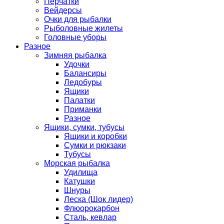
Перчатки
Вейдерсы
Очки для рыбалки
Рыболовные жилеты
Головные уборы
Разное
Зимняя рыбалка
Удочки
Балансиры
Ледобуры
Ящики
Палатки
Приманки
Разное
Ящики, сумки, тубусы
Ящики и коробки
Сумки и рюкзаки
Тубусы
Морская рыбалка
Удилища
Катушки
Шнуры
Леска (Шок лидер)
Флюорокарбон
Сталь, кевлар