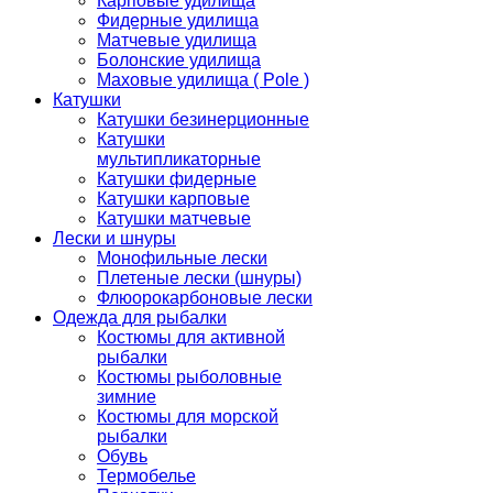
Карповые удилища
Фидерные удилища
Матчевые удилища
Болонские удилища
Маховые удилища ( Pole )
Катушки
Катушки безинерционные
Катушки
мультипликаторные
Катушки фидерные
Катушки карповые
Катушки матчевые
Лески и шнуры
Монофильные лески
Плетеные лески (шнуры)
Флюорокарбоновые лески
Одежда для рыбалки
Костюмы для активной
рыбалки
Костюмы рыболовные
зимние
Костюмы для морской
рыбалки
Обувь
Термобелье