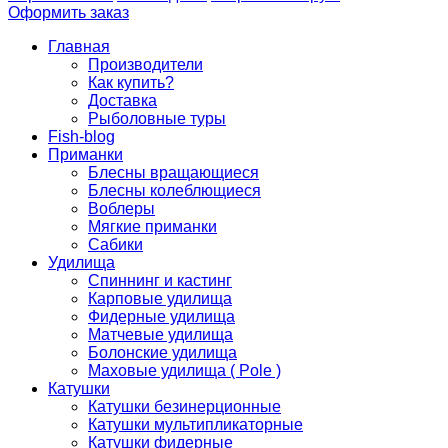
Оформить заказ
Главная
Производители
Как купить?
Доставка
Рыболовные туры
Fish-blog
Приманки
Блесны вращающиеся
Блесны колеблющиеся
Воблеры
Мягкие приманки
Сабики
Удилища
Спиннинг и кастинг
Карповые удилища
Фидерные удилища
Матчевые удилища
Болонские удилища
Маховые удилища ( Pole )
Катушки
Катушки безинерционные
Катушки мультипликаторные
Катушки фидерные