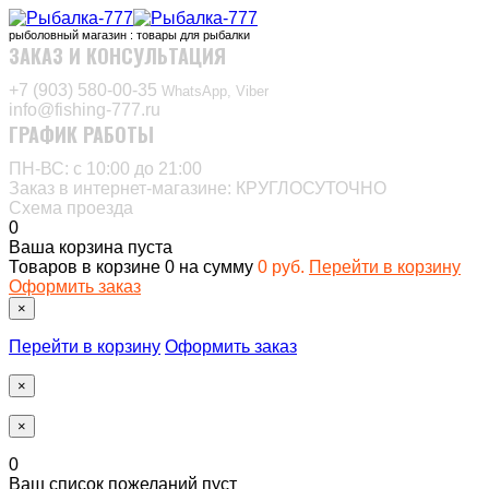
рыболовный магазин : товары для рыбалки
ЗАКАЗ И КОНСУЛЬТАЦИЯ
+7 (903) 580-00-35‬
WhatsApp, Viber
info@fishing-777.ru
ГРАФИК РАБОТЫ
ПН-ВС: с 10:00 до 21:00
Заказ в интернет-магазине: КРУГЛОСУТОЧНО
Схема проезда
0
Ваша корзина пуста
Товаров в корзине
0
на сумму
0 руб.
Перейти в корзину
Оформить заказ
×
Перейти в корзину
Оформить заказ
×
×
0
Ваш список пожеланий пуст