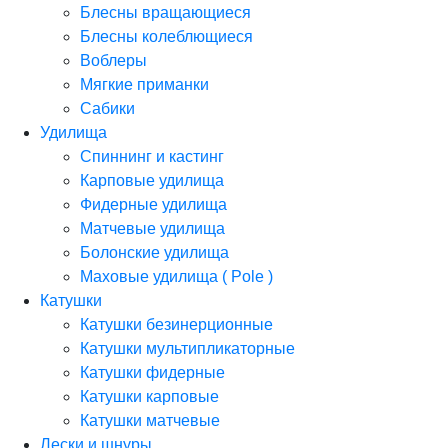
Блесны вращающиеся
Блесны колеблющиеся
Воблеры
Мягкие приманки
Сабики
Удилища
Спиннинг и кастинг
Карповые удилища
Фидерные удилища
Матчевые удилища
Болонские удилища
Маховые удилища ( Pole )
Катушки
Катушки безинерционные
Катушки мультипликаторные
Катушки фидерные
Катушки карповые
Катушки матчевые
Лески и шнуры