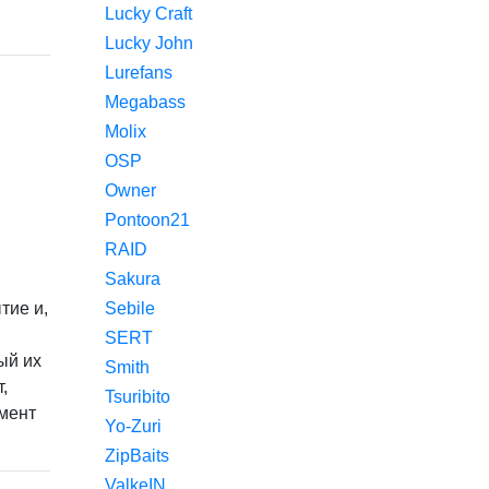
Lucky Craft
Lucky John
Lurefans
Megabass
Molix
OSP
Owner
Pontoon21
RAID
Sakura
тие и,
Sebile
SERT
ый их
Smith
,
Tsuribito
имент
Yo-Zuri
ZipBaits
ValkeIN