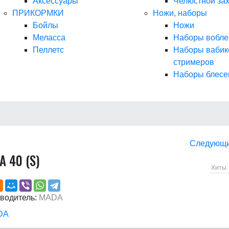
Аксессуары
Челюстной за
ПРИКОРМКИ
Ножи, наборы
Бойлы
Ножи
Меласса
Наборы вобле
Пеллетс
Наборы вабик
стримеров
Наборы блесе
Следующ
 40 (S)
Хиты:
водитель:
MADA