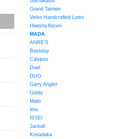
Gamakatsu
Grand Taimen
Veles Handcrafted Lures
Никола Косич
MADA
ANRE'S
Bassday
Calypso
Duel
DUO
Garry Angler
Goldy
Mato
Ima
ISSEI
Jackall
Kosadaka