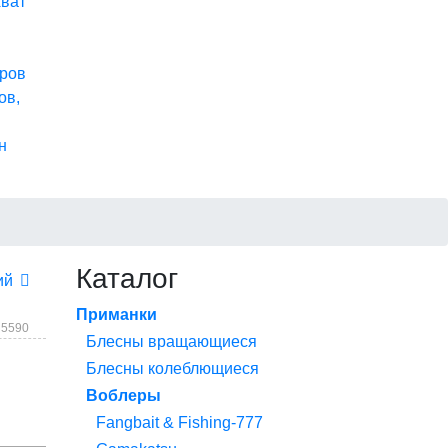
хват
ров
ов,
н
Каталог
ий
Приманки
 5590
Блесны вращающиеся
Блесны колеблющиеся
Воблеры
Fangbait & Fishing-777