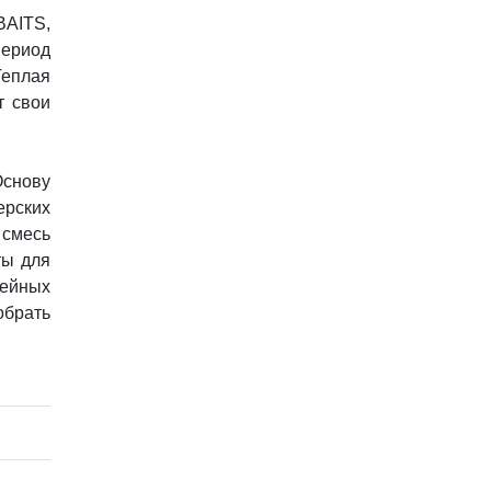
BAITS,
период
Теплая
т свои
Основу
ерских
 смесь
ты для
ейных
обрать