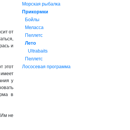
Морская рыбалка
Прикормки
Бойлы
Меласса
сит от
Пеллетс
аться,
Лето
рась и
Ultrabaits
Пеллетс
т этот
Лососевая программа
 имеет
ания у
вовать
орма в
 Им не