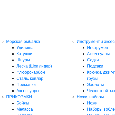
Морская рыбалка
Инструмент и аксе
Удилища
Инструмент
Катушки
Аксессуары
Шнуры
Садки
Леска (Шок лидер)
Подсаки
Флюорокарбон
Крючки, джиг-г
Сталь, кевлар
грузы
Приманки
Эхолоты
Аксессуары
Челюстной за
ПРИКОРМКИ
Ножи, наборы
Бойлы
Ножи
Меласса
Наборы вобле