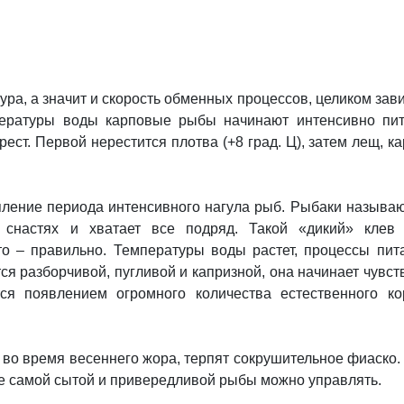
ура, а значит и скорость обменных процессов, целиком зави
ературы воды карповые рыбы начинают интенсивно пит
ест. Первой нерестится плотва (+8 град. Ц), затем лещ, ка
пление периода интенсивного нагула рыб. Рыбаки называю
снастях и хватает все подряд. Такой «дикий» клев
то – правильно. Температуры воды растет, процессы пит
я разборчивой, пугливой и капризной, она начинает чувст
ся появлением огромного количества естественного к
во время весеннего жора, терпят сокрушительное фиаско.
е самой сытой и привередливой рыбы можно управлять.