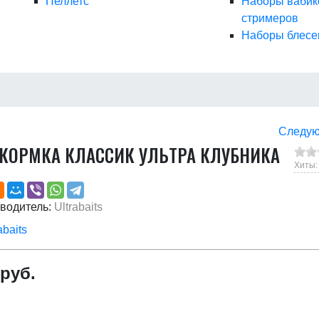
Пеллетс
Наборы вабик
стримеров
Наборы блесе
Следу
КОРМКА КЛАССИК УЛЬТРА КЛУБНИКА
Хиты:
водитель:
Ultrabaits
 руб.