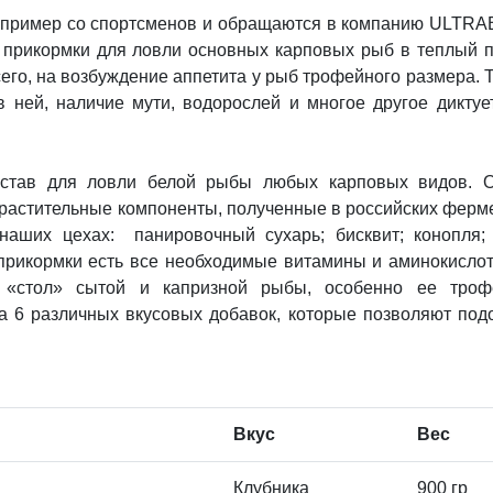
пример со спортсменов и обращаются в компанию ULTRA
е прикормки для ловли основных карповых рыб в теплый 
сего, на возбуждение аппетита у рыб трофейного размера. 
 ней, наличие мути, водорослей и многое другое диктуе
остав для ловли белой рыбы любых карповых видов. 
 растительные компоненты, полученные в российских ферм
наших цехах: панировочный сухарь; бисквит; конопля;
е прикормки есть все необходимые витамины и аминокисло
й «стол» сытой и капризной рыбы, особенно ее троф
а 6 различных вкусовых добавок, которые позволяют под
Вкус
Вес
Клубника
900 гр