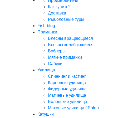
Производители
Как купить?
Доставка
Рыболовные туры
Fish-blog
Приманки
Блесны вращающиеся
Блесны колеблющиеся
Воблеры
Мягкие приманки
Сабики
Удилища
Спиннинг и кастинг
Карповые удилища
Фидерные удилища
Матчевые удилища
Болонские удилища
Маховые удилища ( Pole )
Катушки