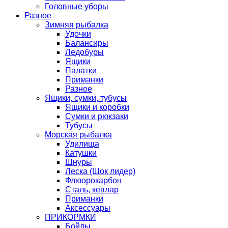
Головные уборы
Разное
Зимняя рыбалка
Удочки
Балансиры
Ледобуры
Ящики
Палатки
Приманки
Разное
Ящики, сумки, тубусы
Ящики и коробки
Сумки и рюкзаки
Тубусы
Морская рыбалка
Удилища
Катушки
Шнуры
Леска (Шок лидер)
Флюорокарбон
Сталь, кевлар
Приманки
Аксессуары
ПРИКОРМКИ
Бойлы