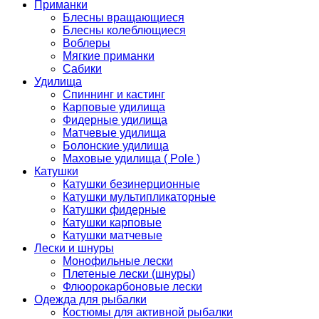
Приманки
Блесны вращающиеся
Блесны колеблющиеся
Воблеры
Мягкие приманки
Сабики
Удилища
Спиннинг и кастинг
Карповые удилища
Фидерные удилища
Матчевые удилища
Болонские удилища
Маховые удилища ( Pole )
Катушки
Катушки безинерционные
Катушки мультипликаторные
Катушки фидерные
Катушки карповые
Катушки матчевые
Лески и шнуры
Монофильные лески
Плетеные лески (шнуры)
Флюорокарбоновые лески
Одежда для рыбалки
Костюмы для активной рыбалки