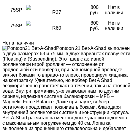
800
Нет в
75SP
R37
руб.
наличии
800
Нет в
75SP
R60
руб.
наличии
Нет в наличии
Pontoon 21 Bet-A-Shad выполнен
в двух размерах 63 и 75 мм, в двух вариантах плавучести
(Floating) и (Suspending). Этот шед с активной
роллинговой игрой (роллинг — отклонение от
продольной оси воблера), при равномерной проводке
виляет боками то вправо-то влево, провоцируя хищника
на контратаку. Удивительно, но воблер Bet A Shad
безукоризненно работает как на течении, так и на стоячей
воде. Внутри приманки, уже знакомая нам по другим
сериям, надёжная система балансировки – MFB –
Magnetic Force Balance. Даже при паузе, воблер
остаточно продолжает покачивать боками, благодаря
внутренней роллинговой системе и конструкции корпуса.
Bet-A-Shad расчитан на мелководные участки водоёмов,
с максимальным погружением до 40 см. Лопатка
выполнена из прочнейшего стекловолокна и добавляет