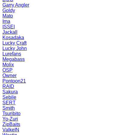
Garry Angler
Goldy
Mato
Ima
ISSEI
Jackall
Kosadaka
Lucky Craft
Lucky John
Lurefans
Megabass
Molix
OSP
Owner
Pontoon21
RAID
Sakura
Sebile
SERT
Smith
Tsuribito
Yo-Zuri
ZipBaits
ValkeIN