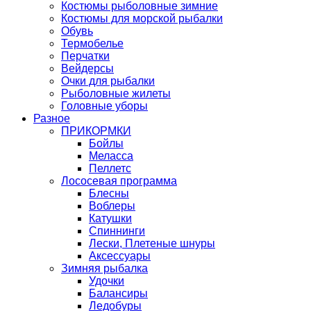
Костюмы рыболовные зимние
Костюмы для морской рыбалки
Обувь
Термобелье
Перчатки
Вейдерсы
Очки для рыбалки
Рыболовные жилеты
Головные уборы
Разное
ПРИКОРМКИ
Бойлы
Меласса
Пеллетс
Лососевая программа
Блесны
Воблеры
Катушки
Спиннинги
Лески, Плетеные шнуры
Аксессуары
Зимняя рыбалка
Удочки
Балансиры
Ледобуры