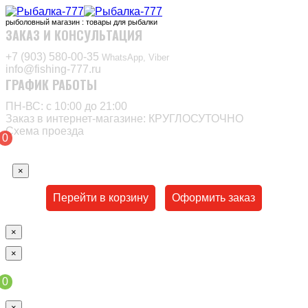
рыболовный магазин : товары для рыбалки
ЗАКАЗ И КОНСУЛЬТАЦИЯ
+7 (903) 580-00-35‬
WhatsApp, Viber
info@fishing-777.ru
ГРАФИК РАБОТЫ
ПН-ВС: с 10:00 до 21:00
Заказ в интернет-магазине: КРУГЛОСУТОЧНО
Схема проезда
0
×
Перейти в корзину
Оформить заказ
×
×
0
×