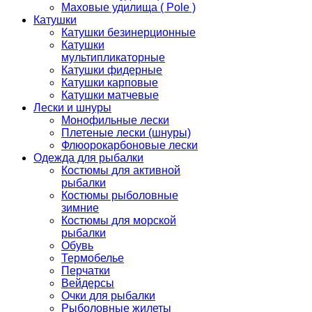
Маховые удилища ( Pole )
Катушки
Катушки безинерционные
Катушки
мультипликаторные
Катушки фидерные
Катушки карповые
Катушки матчевые
Лески и шнуры
Монофильные лески
Плетеные лески (шнуры)
Флюорокарбоновые лески
Одежда для рыбалки
Костюмы для активной
рыбалки
Костюмы рыболовные
зимние
Костюмы для морской
рыбалки
Обувь
Термобелье
Перчатки
Вейдерсы
Очки для рыбалки
Рыболовные жилеты