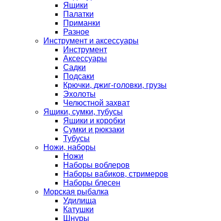
Ящики
Палатки
Приманки
Разное
Инструмент и аксессуары
Инструмент
Аксессуары
Садки
Подсаки
Крючки, джиг-головки, грузы
Эхолоты
Челюстной захват
Ящики, сумки, тубусы
Ящики и коробки
Сумки и рюкзаки
Тубусы
Ножи, наборы
Ножи
Наборы воблеров
Наборы вабиков, стримеров
Наборы блесен
Морская рыбалка
Удилища
Катушки
Шнуры