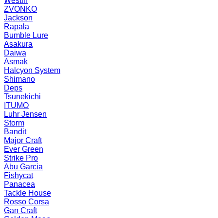
Westin
ZVONKO
Jackson
Rapala
Bumble Lure
Asakura
Daiwa
Asmak
Halcyon System
Shimano
Deps
Tsunekichi
ITUMO
Luhr Jensen
Storm
Bandit
Major Craft
Ever Green
Strike Pro
Abu Garcia
Fishycat
Panacea
Tackle House
Rosso Corsa
Gan Craft