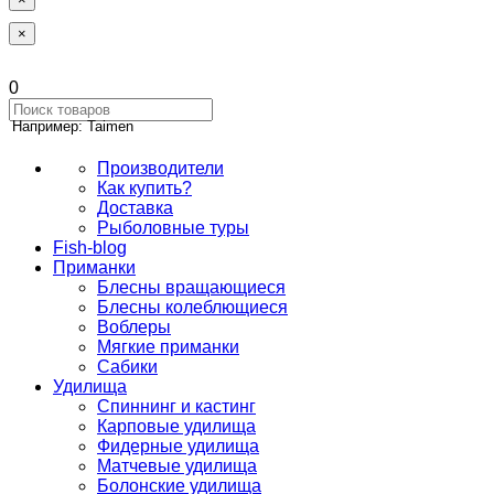
×
0
Например: Taimen
Производители
Как купить?
Доставка
Рыболовные туры
Fish-blog
Приманки
Блесны вращающиеся
Блесны колеблющиеся
Воблеры
Мягкие приманки
Сабики
Удилища
Спиннинг и кастинг
Карповые удилища
Фидерные удилища
Матчевые удилища
Болонские удилища