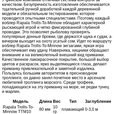
качеством. Безупречность изготовления обеспечивается
тщательной ручной доработкой каждой деревянной
модели и обязательным тестированием, которое
проводится опытными специалистами. Поэтому, каждый
воблер Rapala Trolls-To-Minnow обладает характерной
рыскающей игрой и четко фиксированной глубиной
проводки. Это позволяет рыболову проверять
популярные донные бровки, где держатся щука и судак, а
вечером выходит на охоту усатый сом. Идет по маршруту
воблер Rapala Trolls-To-Minnow зигзагами, яркая игра
обеспечивает ему удачу. Наверняка, хищники обращают
внимание и на великолепный внешний вид приманки.
Качественное лакокрасочное покрытие, большой выбор
цветов и раскрасок, ярко выделяющиеся глаза, делают
приманку привлекательной и заметной издалека.
Пользуясь большим авторитетом в пресноводном
троллинге, он давно занял почетное место в арсенале
любителей троллинга морского. Среди трофеев,
попадающихся на эту приманку на море, не редки тунец
и марлин.
Модель
Длина
Вес
Тип
Заглубление
Rapala Trolls-To-
10
80 мм
плавающий
0-3,0 м
Minnow TTM10
гр