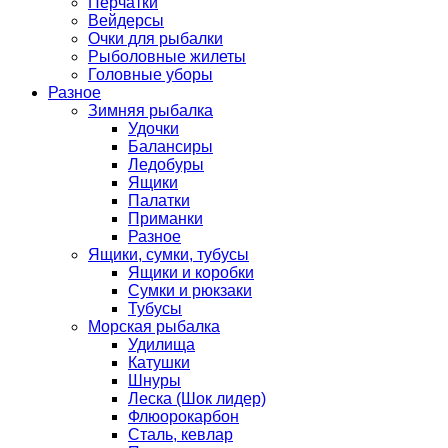
Перчатки
Вейдерсы
Очки для рыбалки
Рыболовные жилеты
Головные уборы
Разное
Зимняя рыбалка
Удочки
Балансиры
Ледобуры
Ящики
Палатки
Приманки
Разное
Ящики, сумки, тубусы
Ящики и коробки
Сумки и рюкзаки
Тубусы
Морская рыбалка
Удилища
Катушки
Шнуры
Леска (Шок лидер)
Флюорокарбон
Сталь, кевлар