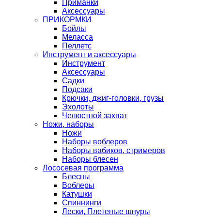
Приманки
Аксессуары
ПРИКОРМКИ
Бойлы
Меласса
Пеллетс
Инструмент и аксессуары
Инструмент
Аксессуары
Садки
Подсаки
Крючки, джиг-головки, грузы
Эхолоты
Челюстной захват
Ножи, наборы
Ножи
Наборы воблеров
Наборы вабиков, стримеров
Наборы блесен
Лососевая программа
Блесны
Воблеры
Катушки
Спиннинги
Лески, Плетеные шнуры