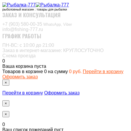
рыболовный магазин : товары для рыбалки
ЗАКАЗ И КОНСУЛЬТАЦИЯ
+7 (903) 580-00-35‬
WhatsApp, Viber
info@fishing-777.ru
ГРАФИК РАБОТЫ
ПН-ВС: с 10:00 до 21:00
Заказ в интернет-магазине: КРУГЛОСУТОЧНО
Схема проезда
0
Ваша корзина пуста
Товаров в корзине
0
на сумму
0 руб.
Перейти в корзину
Оформить заказ
×
Перейти в корзину
Оформить заказ
×
×
0
Ваш список пожеланий пуст