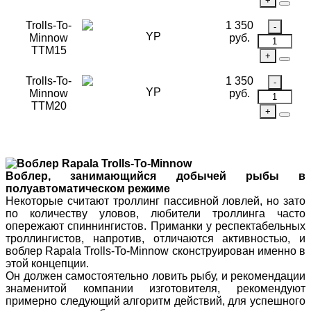
Trolls-To-
1 350
YP
Minnow
руб.
TTM15
Trolls-To-
1 350
YP
Minnow
руб.
TTM20
Воблер, занимающийся добычей рыбы в
полуавтоматическом режиме
Некоторые считают троллинг пассивной ловлей, но зато
по количеству уловов, любители троллинга часто
опережают спиннингистов. Приманки у респектабельных
троллингистов, напротив, отличаются активностью, и
воблер Rapala Trolls-To-Minnow сконструирован именно в
этой концепции.
Он должен самостоятельно ловить рыбу, и рекомендации
знаменитой компании изготовителя, рекомендуют
примерно следующий алгоритм действий, для успешного