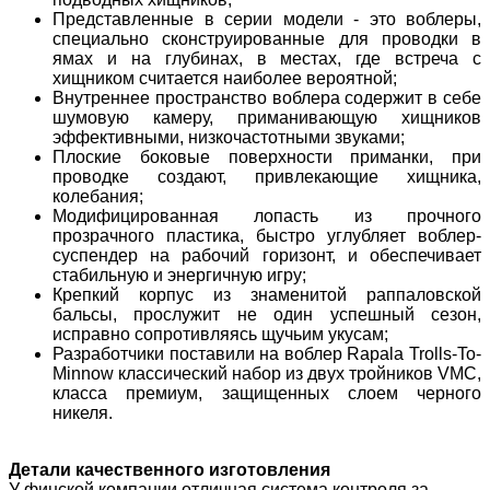
Представленные в серии модели - это воблеры,
специально сконструированные для проводки в
ямах и на глубинах, в местах, где встреча с
хищником считается наиболее вероятной;
Внутреннее пространство воблера содержит в себе
шумовую камеру, приманивающую хищников
эффективными, низкочастотными звуками;
Плоские боковые поверхности приманки, при
проводке создают, привлекающие хищника,
колебания;
Модифицированная лопасть из прочного
прозрачного пластика, быстро углубляет воблер-
суспендер на рабочий горизонт, и обеспечивает
стабильную и энергичную игру;
Крепкий корпус из знаменитой раппаловской
бальсы, прослужит не один успешный сезон,
исправно сопротивляясь щучьим укусам;
Разработчики поставили на воблер Rapala Trolls-To-
Minnow классический набор из двух тройников VMC,
класса премиум, защищенных слоем черного
никеля.
Детали качественного изготовления
У финской компании отличная система контроля за