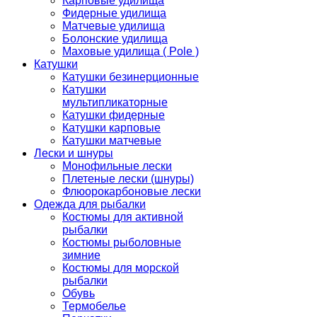
Карповые удилища
Фидерные удилища
Матчевые удилища
Болонские удилища
Маховые удилища ( Pole )
Катушки
Катушки безинерционные
Катушки
мультипликаторные
Катушки фидерные
Катушки карповые
Катушки матчевые
Лески и шнуры
Монофильные лески
Плетеные лески (шнуры)
Флюорокарбоновые лески
Одежда для рыбалки
Костюмы для активной
рыбалки
Костюмы рыболовные
зимние
Костюмы для морской
рыбалки
Обувь
Термобелье