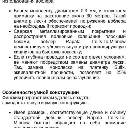
использования воблера:
Берем монолеску, диаметром 0,3 мм, и отпускаем
приманку на расстояние около 30 метров. Такой
диаметр лески обеспечивает погружение воблера
на необходимый горизонт проводки;
Сверкая металлизированным покрытием и
распространяя волновые колебания плоскими
боками, воблер Rapala Trolls-To-Minnow
демонстрирует убедительную игру, провоцирующую
хищников на быструю поклевку;
Если глубина проводки не соответствует условиям,
её меняют посредством замены диаметра лески.
Так, замена монолески на плетенку Sufix,
эквивалентной прочности, позволяет на 25%
увеличить первоначальное заглубление.
Особенности умной конструкции
Финским разработчикам удалось создать
самодостаточную и умную конструкцию:
Имея размеры, соответствующие длине и объему
стандартной добычи, воблер Rapala Trolls-To-
Minnow быстро обращает на себя внимание
подводных хищников;