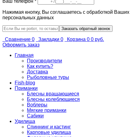
Ваш телефон
*
Нажимая кнопку, Вы соглашаетесь с обработкой Ваших
персональных данных
Сравнение
0
Закладки
0
Корзина
0
0 руб.
Оформить заказ
Главная
Производители
Как купить?
Доставка
Рыболовные туры
Fish-blog
Приманки
Блесны вращающиеся
Блесны колеблющиеся
Воблеры
Мягкие приманки
Сабики
Удилища
Спиннинг и кастинг
Карповые удилища