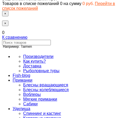
Товаров в списке пожеланий
0
на сумму
0 руб.
Перейти в
список пожеланий
×
×
0
К сравнению
Например: Taimen
Производители
Как купить?
Доставка
Рыболовные туры
Fish-blog
Приманки
Блесны вращающиеся
Блесны колеблющиеся
Воблеры
Мягкие приманки
Сабики
Удилища
Спиннинг и кастинг