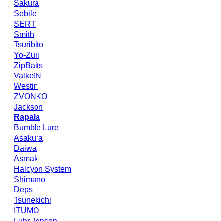
Sakura
Sebile
SERT
Smith
Tsuribito
Yo-Zuri
ZipBaits
ValkeIN
Westin
ZVONKO
Jackson
Rapala
Bumble Lure
Asakura
Daiwa
Asmak
Halcyon System
Shimano
Deps
Tsunekichi
ITUMO
Luhr Jensen