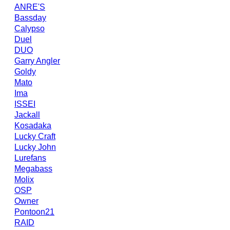
ANRE'S
Bassday
Calypso
Duel
DUO
Garry Angler
Goldy
Mato
Ima
ISSEI
Jackall
Kosadaka
Lucky Craft
Lucky John
Lurefans
Megabass
Molix
OSP
Owner
Pontoon21
RAID