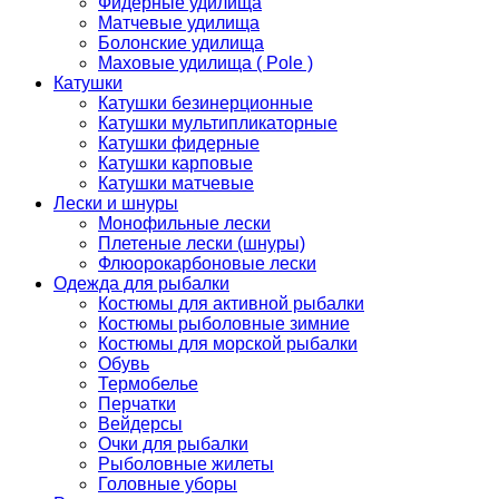
Фидерные удилища
Матчевые удилища
Болонские удилища
Маховые удилища ( Pole )
Катушки
Катушки безинерционные
Катушки мультипликаторные
Катушки фидерные
Катушки карповые
Катушки матчевые
Лески и шнуры
Монофильные лески
Плетеные лески (шнуры)
Флюорокарбоновые лески
Одежда для рыбалки
Костюмы для активной рыбалки
Костюмы рыболовные зимние
Костюмы для морской рыбалки
Обувь
Термобелье
Перчатки
Вейдерсы
Очки для рыбалки
Рыболовные жилеты
Головные уборы