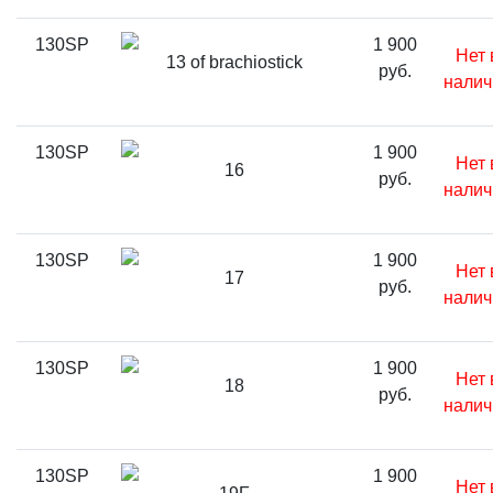
130SP
1 900
Нет 
13 of brachiostick
руб.
налич
130SP
1 900
Нет 
16
руб.
налич
130SP
1 900
Нет 
17
руб.
налич
130SP
1 900
Нет 
18
руб.
налич
130SP
1 900
Нет 