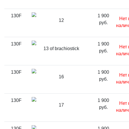
130F
1 900
Нет 
12
руб.
налич
130F
1 900
Нет 
13 of brachiostick
руб.
налич
130F
1 900
Нет 
16
руб.
налич
130F
1 900
Нет 
17
руб.
налич
130F
1 900