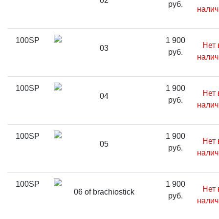
02
руб.
налич
100SP
1 900
Нет 
03
руб.
налич
100SP
1 900
Нет 
04
руб.
налич
100SP
1 900
Нет 
05
руб.
налич
100SP
1 900
Нет 
06 of brachiostick
руб.
налич