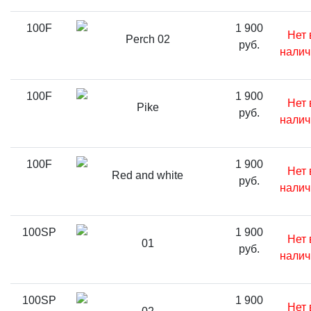
100F
1 900
Нет 
Perch 02
руб.
налич
100F
1 900
Нет 
Pike
руб.
налич
100F
1 900
Нет 
Red and white
руб.
налич
100SP
1 900
Нет 
01
руб.
налич
100SP
1 900
Нет 