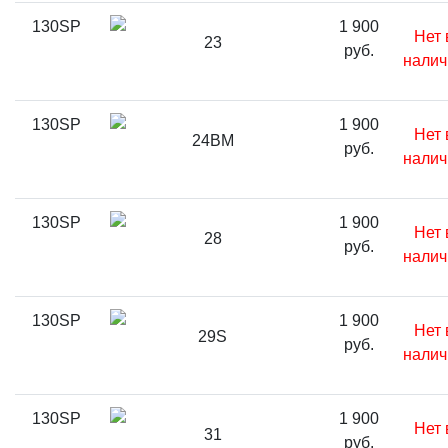
130SP
1 900
Нет 
23
руб.
налич
130SP
1 900
Нет 
24BM
руб.
налич
130SP
1 900
Нет 
28
руб.
налич
130SP
1 900
Нет 
29S
руб.
налич
130SP
1 900
Нет 
31
руб.