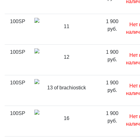
налич
100SP
1 900
Нет 
11
руб.
налич
100SP
1 900
Нет 
12
руб.
налич
100SP
1 900
Нет 
13 of brachiostick
руб.
налич
100SP
1 900
Нет 
16
руб.
налич