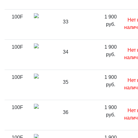
100F
1 900
Нет 
33
руб.
налич
100F
1 900
Нет 
34
руб.
налич
100F
1 900
Нет 
35
руб.
налич
100F
1 900
Нет 
36
руб.
налич
100F
1 900