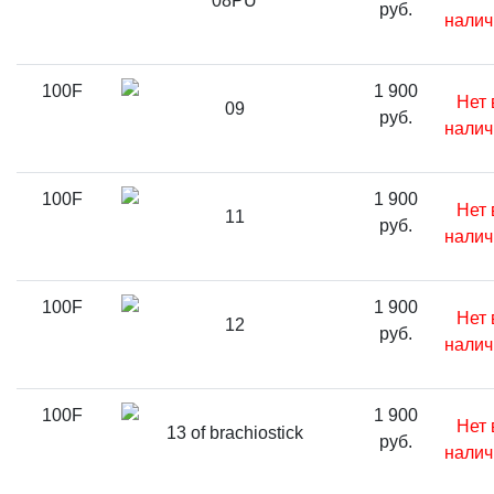
08PU
руб.
налич
100F
1 900
Нет 
09
руб.
налич
100F
1 900
Нет 
11
руб.
налич
100F
1 900
Нет 
12
руб.
налич
100F
1 900
Нет 
13 of brachiostick
руб.
налич