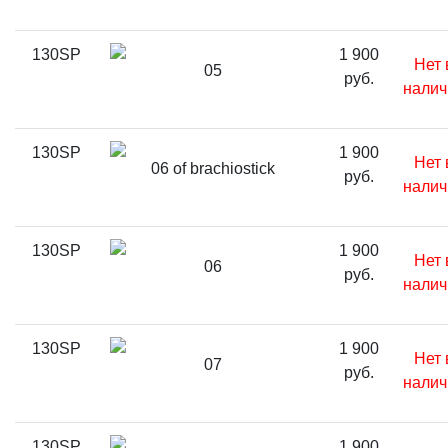
130SP
1 900
Нет 
05
руб.
налич
130SP
1 900
Нет 
06 of brachiostick
руб.
налич
130SP
1 900
Нет 
06
руб.
налич
130SP
1 900
Нет 
07
руб.
налич
130SP
1 900