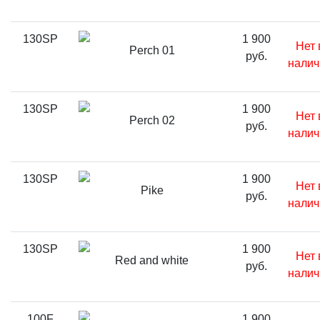
130SP
1 900
Нет 
Perch 01
руб.
налич
130SP
1 900
Нет 
Perch 02
руб.
налич
130SP
1 900
Нет 
Pike
руб.
налич
130SP
1 900
Нет 
Red and white
руб.
налич
100F
1 900