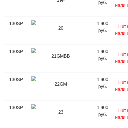
19F
руб.
налич
130SP
1 900
Нет 
20
руб.
налич
130SP
1 900
Нет 
21GMBB
руб.
налич
130SP
1 900
Нет 
22GM
руб.
налич
130SP
1 900
Нет 
23
руб.
налич