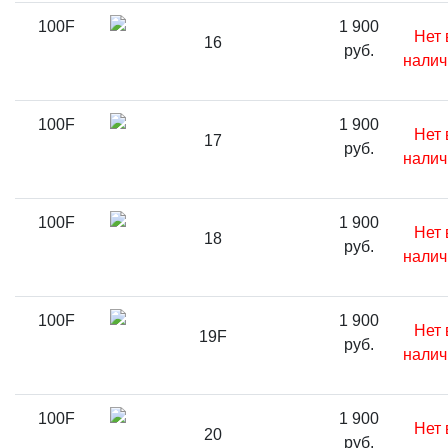
100F
1 900
Нет 
16
руб.
налич
100F
1 900
Нет 
17
руб.
налич
100F
1 900
Нет 
18
руб.
налич
100F
1 900
Нет 
19F
руб.
налич
100F
1 900
Нет 
20
руб.