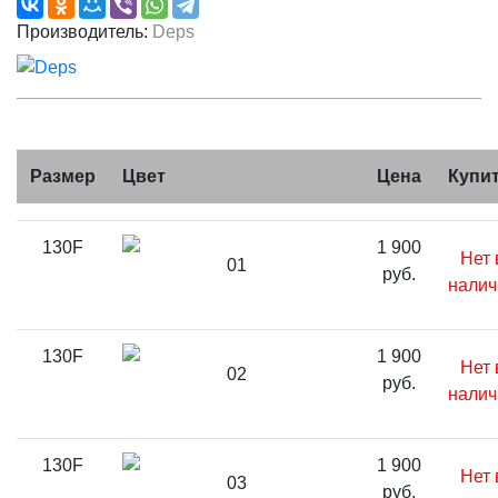
Производитель:
Deps
Размер
Цвет
Цена
Купи
130F
1 900
Нет 
01
руб.
налич
130F
1 900
Нет 
02
руб.
налич
130F
1 900
Нет 
03
руб.