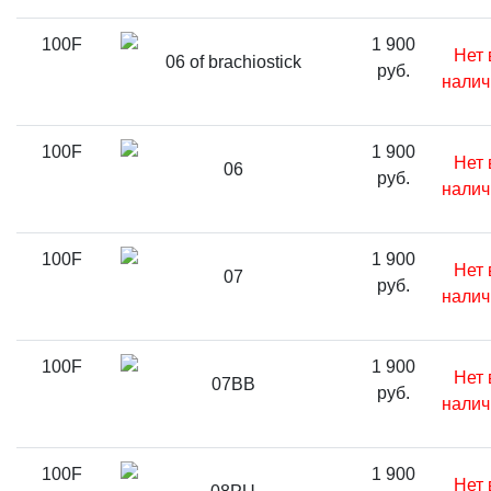
100F
1 900
Нет 
06 of brachiostick
руб.
налич
100F
1 900
Нет 
06
руб.
налич
100F
1 900
Нет 
07
руб.
налич
100F
1 900
Нет 
07BB
руб.
налич
100F
1 900
Нет 