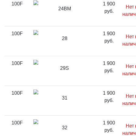
100F
1 900
Нет 
24BM
руб.
налич
100F
1 900
Нет 
28
руб.
налич
100F
1 900
Нет 
29S
руб.
налич
100F
1 900
Нет 
31
руб.
налич
100F
1 900
Нет 
32
руб.
налич