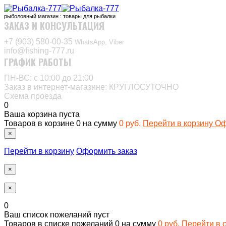
рыболовный магазин : товары для рыбалки
ЗАКАЗ И КОНСУЛЬТАЦИЯ
+7 (903) 580-00-35‬
WhatsApp, Viber
info@fishing-777.ru
ГРАФИК РАБОТЫ
ПН-ВС: с 10:00 до 21:00
Заказ в интернет-магазине: КРУГЛОСУТОЧНО
Схема проезда
0
Ваша корзина пуста
Товаров в корзине
0
на сумму
0 руб.
Перейти в корзину
Оф
×
Перейти в корзину
Оформить заказ
×
×
0
Ваш список пожеланий пуст
Товаров в списке пожеланий
0
на сумму
0 руб.
Перейти в 