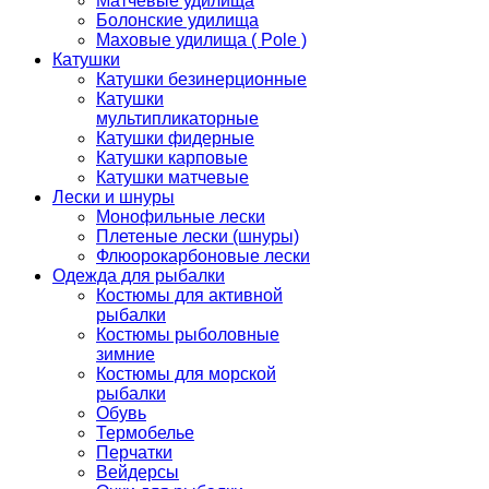
Матчевые удилища
Болонские удилища
Маховые удилища ( Pole )
Катушки
Катушки безинерционные
Катушки
мультипликаторные
Катушки фидерные
Катушки карповые
Катушки матчевые
Лески и шнуры
Монофильные лески
Плетеные лески (шнуры)
Флюорокарбоновые лески
Одежда для рыбалки
Костюмы для активной
рыбалки
Костюмы рыболовные
зимние
Костюмы для морской
рыбалки
Обувь
Термобелье
Перчатки
Вейдерсы