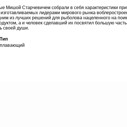
 Мишой Старчевичем собрали в себя характеристики при
 изготавливаемых лидерами мирового рынка воблеростроени
ним из лучших решений для рыболова нацеленного на поимк
одуктом, а и человек сделавший их посвятил большую час
ь своей души.
Тип
плавающий