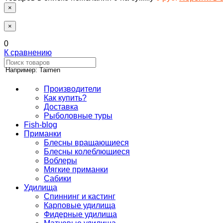
×
×
0
К сравнению
Например: Taimen
Производители
Как купить?
Доставка
Рыболовные туры
Fish-blog
Приманки
Блесны вращающиеся
Блесны колеблющиеся
Воблеры
Мягкие приманки
Сабики
Удилища
Спиннинг и кастинг
Карповые удилища
Фидерные удилища