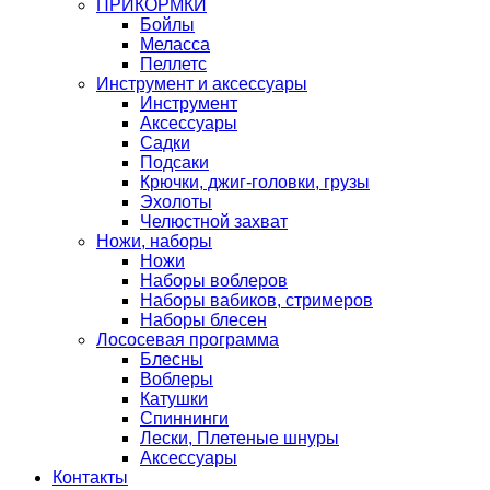
ПРИКОРМКИ
Бойлы
Меласса
Пеллетс
Инструмент и аксессуары
Инструмент
Аксессуары
Садки
Подсаки
Крючки, джиг-головки, грузы
Эхолоты
Челюстной захват
Ножи, наборы
Ножи
Наборы воблеров
Наборы вабиков, стримеров
Наборы блесен
Лососевая программа
Блесны
Воблеры
Катушки
Спиннинги
Лески, Плетеные шнуры
Аксессуары
Контакты