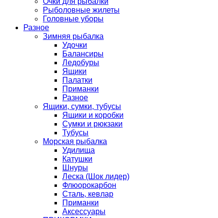
Очки для рыбалки
Рыболовные жилеты
Головные уборы
Разное
Зимняя рыбалка
Удочки
Балансиры
Ледобуры
Ящики
Палатки
Приманки
Разное
Ящики, сумки, тубусы
Ящики и коробки
Сумки и рюкзаки
Тубусы
Морская рыбалка
Удилища
Катушки
Шнуры
Леска (Шок лидер)
Флюорокарбон
Сталь, кевлар
Приманки
Аксессуары